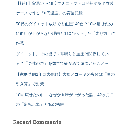
【検証】室温17〜18度でミニトマトは発芽する？衣装
ケースで作る「0円温室」の育苗記録
50代のダイエット成功でも血圧140台？10kg痩せたの
に血圧が下がらない理由と110台へ下げた「走り方」の
作戦
ダイエット。その後で～耳鳴りと血圧は関係してい
る？「身体の声」を数字で確かめて気づいたこと～
【家庭菜園2年目大作戦】大葉とゴーヤの失敗は「夏の
引き算」で対策
10kg痩せたのに、なぜか血圧が上がった話。42ヶ月目
の「逆転現象」と私の格闘
Recent Comments