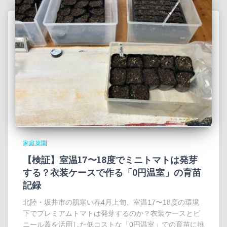
家庭菜園
【検証】室温17〜18度でミニトマトは発芽
する？衣装ケースで作る「0円温室」の育苗
記録
北陸・坂井市の肌寒い春4月上旬、室温17〜18度の環境
下でプレミアムトマトは発芽するのか？衣装ケースとビ
ニール蓋を活用した低コストな「0円温室」での育苗に挑