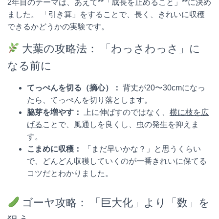
2年目のテーマは、あえて**「成長を止めること」**に決め
ました。 「引き算」をすることで、長く、きれいに収穫
できるかどうかの実験です。
大葉の攻略法： 「わっさわっさ」に
なる前に
てっぺんを切る（摘心）：
背丈が20〜30cmになっ
たら、てっぺんを切り落とします。
脇芽を増やす：
上に伸ばすのではなく、
横に枝を広
げる
ことで、風通しを良くし、虫の発生を抑えま
す。
こまめに収穫：
「まだ早いかな？」と思うくらい
で、どんどん収穫していくのが一番きれいに保てる
コツだとわかりました。
ゴーヤ攻略： 「巨大化」より「数」を