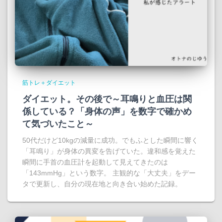
筋トレ＋ダイエット
ダイエット。その後で～耳鳴りと血圧は関
係している？「身体の声」を数字で確かめ
て気づいたこと～
50代だけど10kgの減量に成功。でもふとした瞬間に響く
「耳鳴り」が身体の異変を告げていた。違和感を覚えた
瞬間に手首の血圧計を起動して見えてきたのは
「143mmHg」という数字。 主観的な「大丈夫」をデー
タで更新し、自分の現在地と向き合い始めた記録。