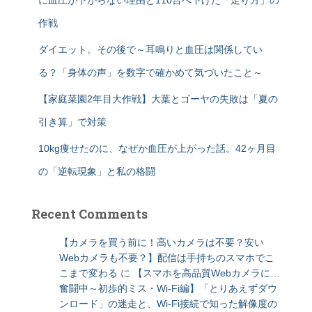
作戦
ダイエット。その後で～耳鳴りと血圧は関係してい
る？「身体の声」を数字で確かめて気づいたこと～
【家庭菜園2年目大作戦】大葉とゴーヤの失敗は「夏の
引き算」で対策
10kg痩せたのに、なぜか血圧が上がった話。42ヶ月目
の「逆転現象」と私の格闘
Recent Comments
【カメラを買う前に！高いカメラは不要？安い
Webカメラも不要？】配信は手持ちのスマホでこ
こまで変わる
に
【スマホを高品質Webカメラに…
奮闘中～初歩的ミス・Wi-Fi編】「とりあえずダウ
ンロード」の迷走と、Wi-Fi接続で知った解像度の