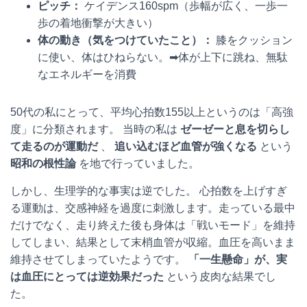
ピッチ：
ケイデンス160spm（歩幅が広く、一歩一
歩の着地衝撃が大きい）
体の動き（気をつけていたこと）：
膝をクッション
に使い、体はひねらない。➡体が上下に跳ね、無駄
なエネルギーを消費
50代の私にとって、平均心拍数155以上というのは「高強
度」に分類されます。 当時の私は
ゼーゼーと息を切らし
て走るのが運動だ
、
追い込むほど血管が強くなる
という
昭和の根性論
を地で行っていました。
しかし、生理学的な事実は逆でした。 心拍数を上げすぎ
る運動は、交感神経を過度に刺激します。走っている最中
だけでなく、走り終えた後も身体は「戦いモード」を維持
してしまい、結果として末梢血管が収縮。血圧を高いまま
維持させてしまっていたようです。
「一生懸命」が、実
は血圧にとっては逆効果だった
という皮肉な結果でし
た。