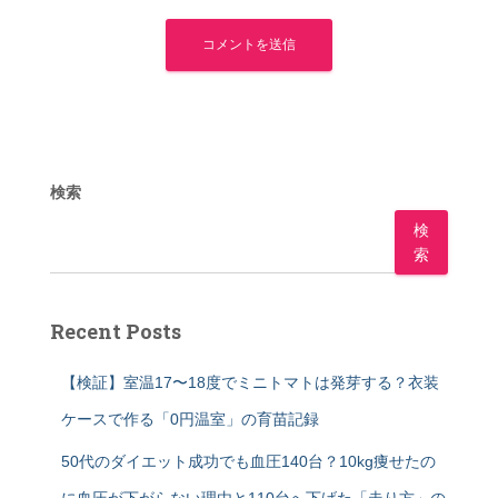
検索
検
索
Recent Posts
【検証】室温17〜18度でミニトマトは発芽する？衣装
ケースで作る「0円温室」の育苗記録
50代のダイエット成功でも血圧140台？10kg痩せたの
に血圧が下がらない理由と110台へ下げた「走り方」の