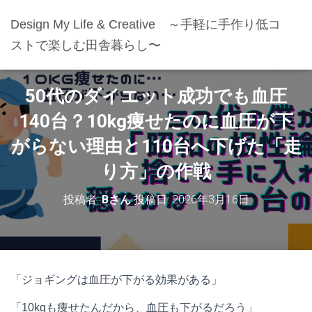
Design My Life & Creative ～手軽に手作り低コ
ストで楽しむ田舎暮らし〜
50代のダイエット成功でも血圧
140台？10kg痩せたのに血圧が下
がらない理由と110台へ下げた「走
り方」の作戦
投稿者:
Bさん
投稿日:
2026年3月16日
「ジョギングは血圧が下がる効果がある」
「10kgも痩せたんだから、血圧も下がるだろう」