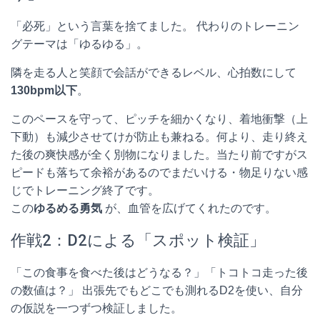
「必死」という言葉を捨てました。 代わりのトレーニン
グテーマは「ゆるゆる」。
隣を走る人と笑顔で会話ができるレベル、心拍数にして
130bpm以下
。
このペースを守って、ピッチを細かくなり、着地衝撃（上
下動）も減少させてけが防止も兼ねる。何より、走り終え
た後の爽快感が全く別物になりました。当たり前ですがス
ピードも落ちて余裕があるのでまだいける・物足りない感
じでトレーニング終了です。
この
ゆるめる勇気
が、血管を広げてくれたのです。
作戦2：D2による「スポット検証」
「この食事を食べた後はどうなる？」「トコトコ走った後
の数値は？」 出張先でもどこでも測れるD2を使い、自分
の仮説を一つずつ検証しました。