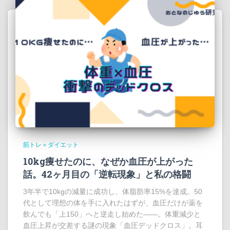
筋トレ＋ダイエット
10kg痩せたのに、なぜか血圧が上がった
話。42ヶ月目の「逆転現象」と私の格闘
3年半で10kgの減量に成功し、体脂肪率15%を達成。50
代として理想の体を手に入れたはずが、血圧だけが薬を
飲んでも「上150」へと逆走し始めた――。体重減少と
血圧上昇が交差する謎の現象「血圧デッドクロス」。耳