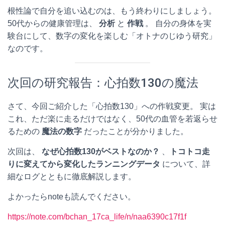
根性論で自分を追い込むのは、もう終わりにしましょう。
50代からの健康管理は、
分析
と
作戦
。 自分の身体を実
験台にして、数字の変化を楽しむ「オトナのじゆう研究」
なのです。
次回の研究報告：心拍数130の魔法
さて、今回ご紹介した「心拍数130」への作戦変更。 実は
これ、ただ楽に走るだけではなく、50代の血管を若返らせ
るための
魔法の数字
だったことが分かりました。
次回は、
なぜ心拍数130がベストなのか？
、
トコトコ走
りに変えてから変化したランニングデータ
について、詳
細なログとともに徹底解説します。
よかったらnoteも読んでください。
https://note.com/bchan_17ca_life/n/naa6390c17f1f