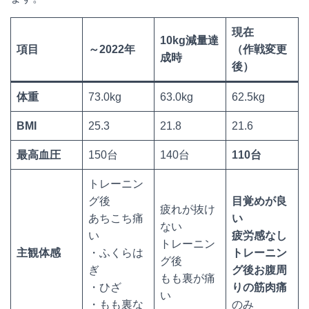
現在
10kg減量達
項目
～2022年
（作戦変更
成時
後）
体重
73.0kg
63.0kg
62.5kg
BMI
25.3
21.8
21.6
最高血圧
150台
140台
110台
トレーニン
グ後
目覚めが良
疲れが抜け
あちこち痛
い
ない
い
疲労感なし
トレーニン
主観体感
・ふくらは
トレーニン
グ後
ぎ
グ後お腹周
もも裏が痛
・ひざ
りの筋肉痛
い
・もも裏な
のみ