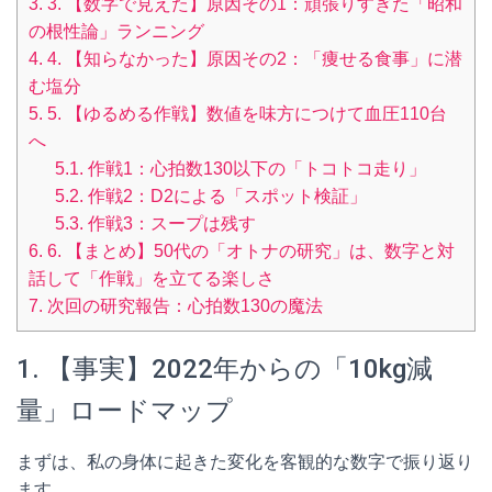
3.
3. 【数字で見えた】原因その1：頑張りすぎた「昭和
の根性論」ランニング
4.
4. 【知らなかった】原因その2：「痩せる食事」に潜
む塩分
5.
5. 【ゆるめる作戦】数値を味方につけて血圧110台
へ
5.1.
作戦1：心拍数130以下の「トコトコ走り」
5.2.
作戦2：D2による「スポット検証」
5.3.
作戦3：スープは残す
6.
6. 【まとめ】50代の「オトナの研究」は、数字と対
話して「作戦」を立てる楽しさ
7.
次回の研究報告：心拍数130の魔法
1. 【事実】2022年からの「10kg減
量」ロードマップ
まずは、私の身体に起きた変化を客観的な数字で振り返り
ます。