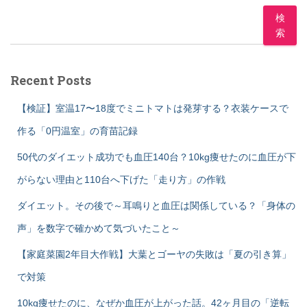
検
索
Recent Posts
【検証】室温17〜18度でミニトマトは発芽する？衣装ケースで
作る「0円温室」の育苗記録
50代のダイエット成功でも血圧140台？10kg痩せたのに血圧が下
がらない理由と110台へ下げた「走り方」の作戦
ダイエット。その後で～耳鳴りと血圧は関係している？「身体の
声」を数字で確かめて気づいたこと～
【家庭菜園2年目大作戦】大葉とゴーヤの失敗は「夏の引き算」
で対策
10kg痩せたのに、なぜか血圧が上がった話。42ヶ月目の「逆転