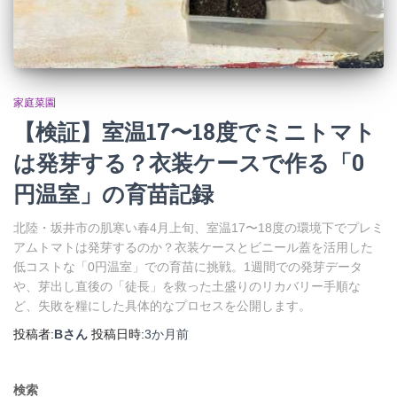
家庭菜園
【検証】室温17〜18度でミニトマト
は発芽する？衣装ケースで作る「0
円温室」の育苗記録
北陸・坂井市の肌寒い春4月上旬、室温17〜18度の環境下でプレミ
アムトマトは発芽するのか？衣装ケースとビニール蓋を活用した
低コストな「0円温室」での育苗に挑戦。1週間での発芽データ
や、芽出し直後の「徒長」を救った土盛りのリカバリー手順な
ど、失敗を糧にした具体的なプロセスを公開します。
投稿者:
Bさん
投稿日時:
3か月
前
検索