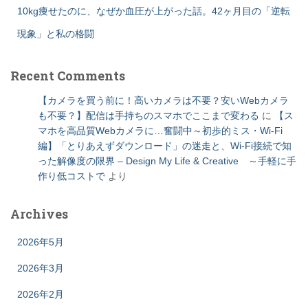
10kg痩せたのに、なぜか血圧が上がった話。42ヶ月目の「逆転
現象」と私の格闘
Recent Comments
【カメラを買う前に！高いカメラは不要？安いWebカメラ
も不要？】配信は手持ちのスマホでここまで変わる
に
【ス
マホを高品質Webカメラに…奮闘中～初歩的ミス・Wi-Fi
編】「とりあえずダウンロード」の迷走と、Wi-Fi接続で知
った解像度の限界 – Design My Life & Creative ～手軽に手
作り低コストで
より
Archives
2026年5月
2026年3月
2026年2月