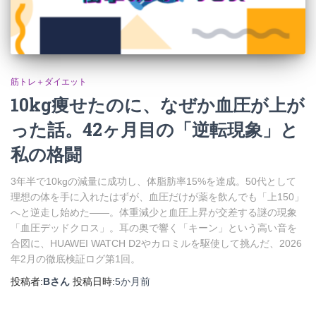
筋トレ＋ダイエット
10kg痩せたのに、なぜか血圧が上が
った話。42ヶ月目の「逆転現象」と
私の格闘
3年半で10kgの減量に成功し、体脂肪率15%を達成。50代として
理想の体を手に入れたはずが、血圧だけが薬を飲んでも「上150」
へと逆走し始めた――。体重減少と血圧上昇が交差する謎の現象
「血圧デッドクロス」。耳の奥で響く「キーン」という高い音を
合図に、HUAWEI WATCH D2やカロミルを駆使して挑んだ、2026
年2月の徹底検証ログ第1回。
投稿者:
Bさん
投稿日時:
5か月
前