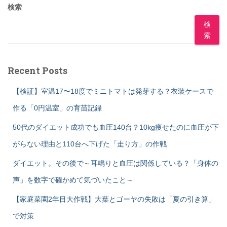
検索
検
索
Recent Posts
【検証】室温17〜18度でミニトマトは発芽する？衣装ケースで
作る「0円温室」の育苗記録
50代のダイエット成功でも血圧140台？10kg痩せたのに血圧が下
がらない理由と110台へ下げた「走り方」の作戦
ダイエット。その後で～耳鳴りと血圧は関係している？「身体の
声」を数字で確かめて気づいたこと～
【家庭菜園2年目大作戦】大葉とゴーヤの失敗は「夏の引き算」
で対策